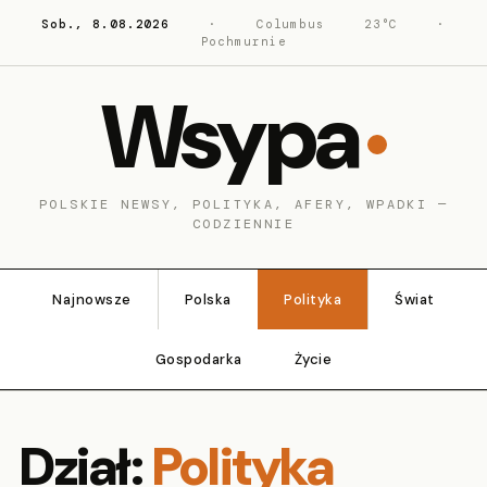
Sob., 8.08.2026
·
Columbus
23°C
·
Pochmurnie
Wsypa
POLSKIE NEWSY, POLITYKA, AFERY, WPADKI —
CODZIENNIE
Najnowsze
Polska
Polityka
Świat
Gospodarka
Życie
Dział:
Polityka