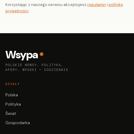
Korzystając z naszego serwisu akceptujesz
regulamin
i
politykę
prywatności
.
Wsypa
POLSKIE NEWSY, POLITYKA,
AFERY, WPADKI — CODZIENNIE
DZIAŁY
Polska
Polityka
Świat
Gospodarka