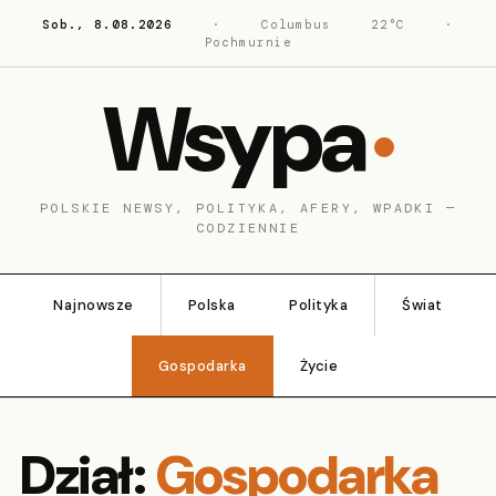
Sob., 8.08.2026
·
Columbus
22°C
·
Pochmurnie
Wsypa
POLSKIE NEWSY, POLITYKA, AFERY, WPADKI —
CODZIENNIE
Najnowsze
Polska
Polityka
Świat
Gospodarka
Życie
Dział:
Gospodarka