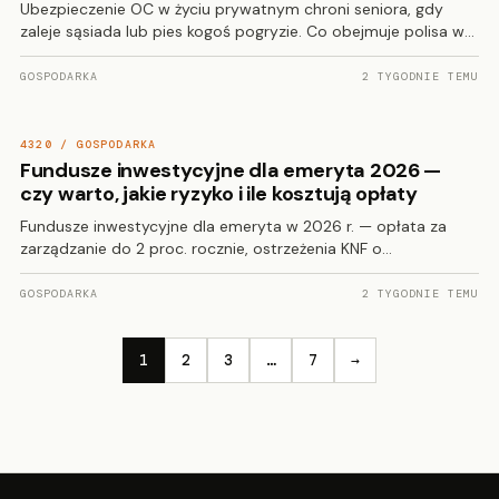
Ubezpieczenie OC w życiu prywatnym chroni seniora, gdy
zaleje sąsiada lub pies kogoś pogryzie. Co obejmuje polisa w…
GOSPODARKA
2 TYGODNIE TEMU
4320 / GOSPODARKA
Fundusze inwestycyjne dla emeryta 2026 —
czy warto, jakie ryzyko i ile kosztują opłaty
Fundusze inwestycyjne dla emeryta w 2026 r. — opłata za
zarządzanie do 2 proc. rocznie, ostrzeżenia KNF o…
GOSPODARKA
2 TYGODNIE TEMU
1
2
3
…
7
→