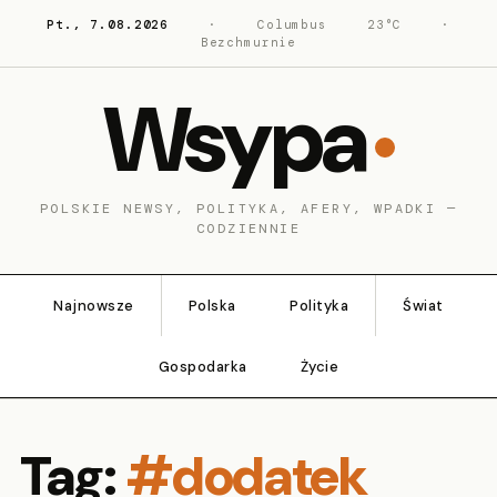
Pt., 7.08.2026
·
Columbus
23°C
·
Bezchmurnie
Wsypa
POLSKIE NEWSY, POLITYKA, AFERY, WPADKI —
CODZIENNIE
Najnowsze
Polska
Polityka
Świat
Gospodarka
Życie
Tag:
#dodatek