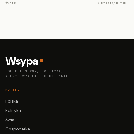
ŻYCIE
2 MIESIĄCE TEMU
Wsypa
POLSKIE NEWSY, POLITYKA,
AFERY, WPADKI — CODZIENNIE
DZIAŁY
Polska
Polityka
Świat
Gospodarka