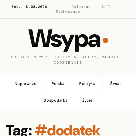
Sob., 8.08.2026
·
Columbus
21°C
·
Pochmurnie
Wsypa
POLSKIE NEWSY, POLITYKA, AFERY, WPADKI —
CODZIENNIE
Najnowsze
Polska
Polityka
Świat
Gospodarka
Życie
Tag:
#dodatek