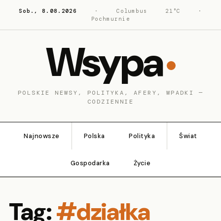
Sob., 8.08.2026
·
Columbus
21°C
·
Pochmurnie
Wsypa
POLSKIE NEWSY, POLITYKA, AFERY, WPADKI —
CODZIENNIE
Najnowsze
Polska
Polityka
Świat
Gospodarka
Życie
Tag:
#działka