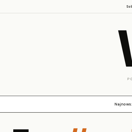
So
P
Najnows