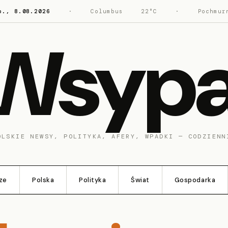
b., 8.08.2026
·
Columbus
22°C
·
Pochmur
Wsyp
OLSKIE NEWSY, POLITYKA, AFERY, WPADKI — CODZIENN
ze
Polska
Polityka
Świat
Gospodarka