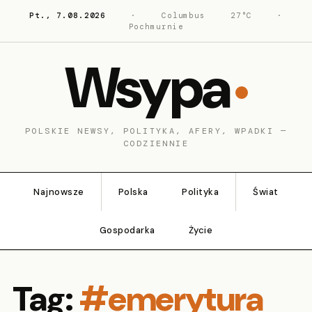
Pt., 7.08.2026
·
Columbus
27°C
·
Pochmurnie
Wsypa
POLSKIE NEWSY, POLITYKA, AFERY, WPADKI —
CODZIENNIE
Najnowsze
Polska
Polityka
Świat
Gospodarka
Życie
Tag:
#emerytura