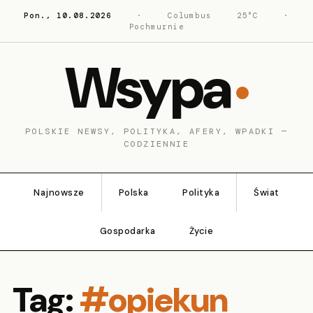
Pon., 10.08.2026
·
Columbus
25°C
·
Pochmurnie
Wsypa
POLSKIE NEWSY, POLITYKA, AFERY, WPADKI —
CODZIENNIE
Najnowsze
Polska
Polityka
Świat
Gospodarka
Życie
Tag:
#opiekun