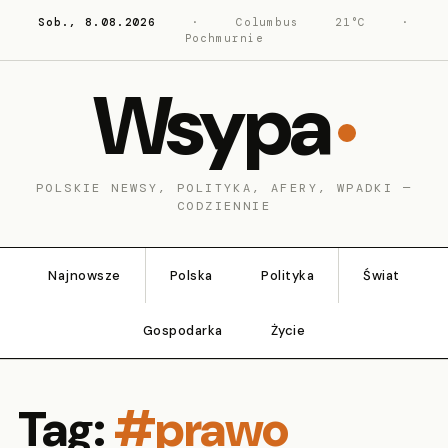
Sob., 8.08.2026
·
Columbus
21°C
·
Pochmurnie
Wsypa
POLSKIE NEWSY, POLITYKA, AFERY, WPADKI —
CODZIENNIE
Najnowsze
Polska
Polityka
Świat
Gospodarka
Życie
Tag:
#prawo