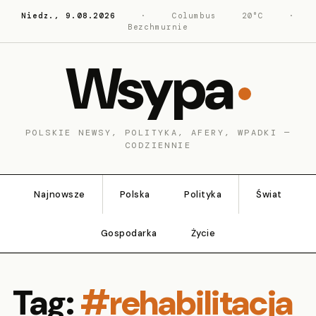
Niedz., 9.08.2026
·
Columbus
20°C
·
Bezchmurnie
Wsypa
POLSKIE NEWSY, POLITYKA, AFERY, WPADKI —
CODZIENNIE
Najnowsze
Polska
Polityka
Świat
Gospodarka
Życie
Tag:
#rehabilitacja