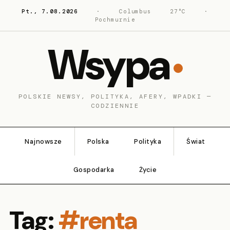
Pt., 7.08.2026
·
Columbus
27°C
·
Pochmurnie
Wsypa
POLSKIE NEWSY, POLITYKA, AFERY, WPADKI —
CODZIENNIE
Najnowsze
Polska
Polityka
Świat
Gospodarka
Życie
Tag:
#renta