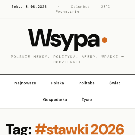
Sob., 8.08.2026
·
Columbus
28°C
·
Pochmurnie
Wsypa
POLSKIE NEWSY, POLITYKA, AFERY, WPADKI —
CODZIENNIE
Najnowsze
Polska
Polityka
Świat
Gospodarka
Życie
Tag:
#stawki 2026