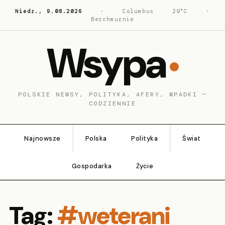
Niedz., 9.08.2026
·
Columbus
29°C
·
Bezchmurnie
Wsypa
POLSKIE NEWSY, POLITYKA, AFERY, WPADKI —
CODZIENNIE
Najnowsze
Polska
Polityka
Świat
Gospodarka
Życie
Tag:
#weterani