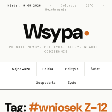
Niedz., 9.08.2026
·
Columbus
23°C
·
Bezchmurnie
Wsypa
POLSKIE NEWSY, POLITYKA, AFERY, WPADKI —
CODZIENNIE
Najnowsze
Polska
Polityka
Świat
Gospodarka
Życie
Tag:
#wniosek Z-12