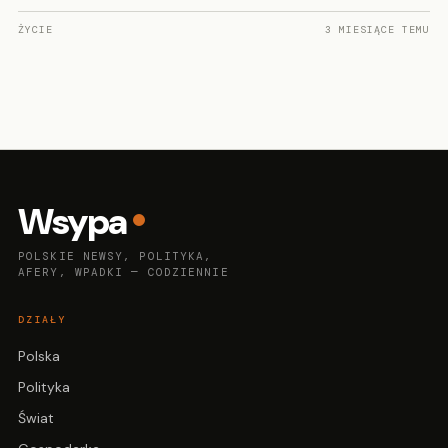
ŻYCIE
3 MIESIĄCE TEMU
Wsypa
POLSKIE NEWSY, POLITYKA,
AFERY, WPADKI — CODZIENNIE
DZIAŁY
Polska
Polityka
Świat