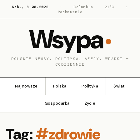
Sob., 8.08.2026
·
Columbus
21°C
·
Pochmurnie
Wsypa
POLSKIE NEWSY, POLITYKA, AFERY, WPADKI —
CODZIENNIE
Najnowsze
Polska
Polityka
Świat
Gospodarka
Życie
Tag:
#zdrowie