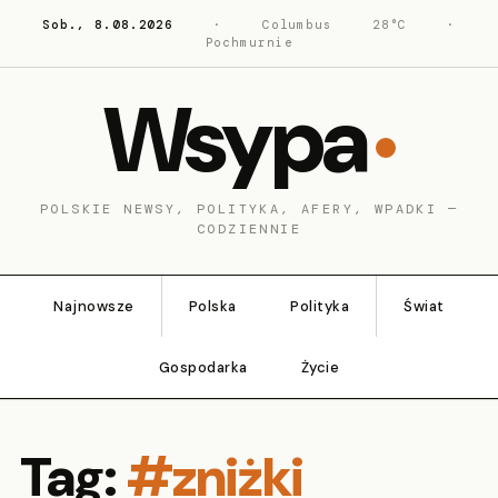
Sob., 8.08.2026
·
Columbus
28°C
·
Pochmurnie
Wsypa
POLSKIE NEWSY, POLITYKA, AFERY, WPADKI —
CODZIENNIE
Najnowsze
Polska
Polityka
Świat
Gospodarka
Życie
Tag:
#zniżki