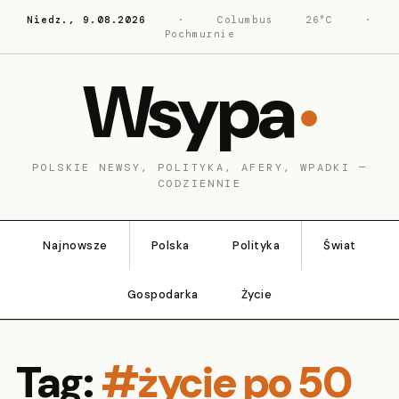
Niedz., 9.08.2026
·
Columbus
26°C
·
Pochmurnie
Wsypa
POLSKIE NEWSY, POLITYKA, AFERY, WPADKI —
CODZIENNIE
Najnowsze
Polska
Polityka
Świat
Gospodarka
Życie
Tag:
#życie po 50