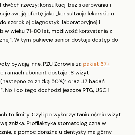
 dwóch rzeczy: konsultacji bez skierowania i
je swoją ofertę jako „konsultacje lekarskie u
do szerokiej diagnostyki laboratoryjnej i
 w wieku 71-80 lat, możliwość korzystania z
znej”. W tym pakiecie senior dostaje dostęp do
woty bywają inne. PZU Zdrowie za
pakiet 67+
ego ramach abonent dostaje „8 wizyt
i (następne ze zniżką 50%)” oraz „17 badań
u”. No i do tego dochodzi jeszcze RTG, USG i
ach to limity. Czyli po wykorzystaniu ośmiu wizyt
ową zniżką. Profilaktyka stomatologiczna w
rocznie, a pomoc doraźna u dentysty ma górny