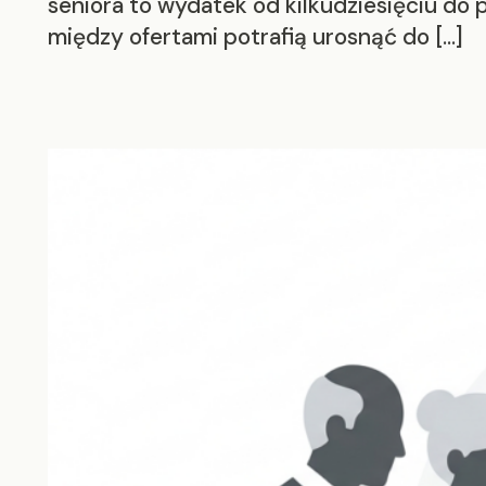
seniora to wydatek od kilkudziesięciu do 
między ofertami potrafią urosnąć do […]