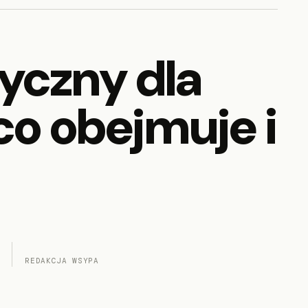
czny dla
co obejmuje i
REDAKCJA WSYPA