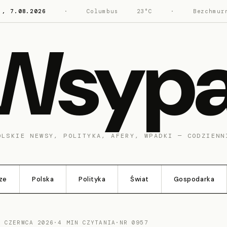
., 7.08.2026
·
Columbus
23°C
·
Bezchmur
Wsyp
OLSKIE NEWSY, POLITYKA, AFERY, WPADKI — CODZIENN
ze
Polska
Polityka
Świat
Gospodarka
5 CZERWCA 2026
·
4 MIN CZYTANIA
·
NR 0957