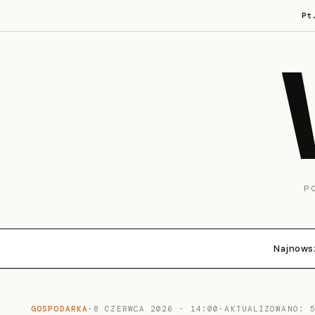
Pt
P
Najnows
GOSPODARKA
·
8 CZERWCA 2026 · 14:00
·
AKTUALIZOWANO: 