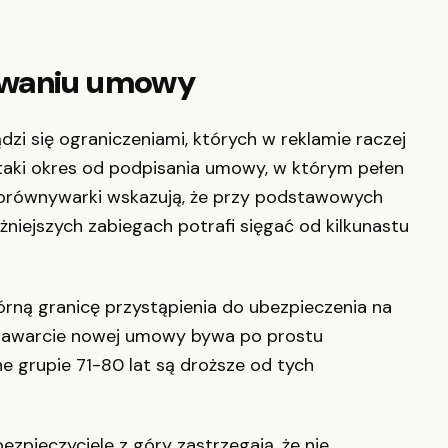
ywaniu umowy
zi się ograniczeniami, których w reklamie raczej
i taki okres od podpisania umowy, w którym pełen
 porównywarki wskazują, że przy podstawowych
żniejszych zabiegach potrafi sięgać od kilkunastu
órną granicę przystąpienia do ubezpieczenia na
to zawarcie nowej umowy bywa po prostu
e grupie 71-80 lat są droższe od tych
zpieczyciele z góry zastrzegają, że nie