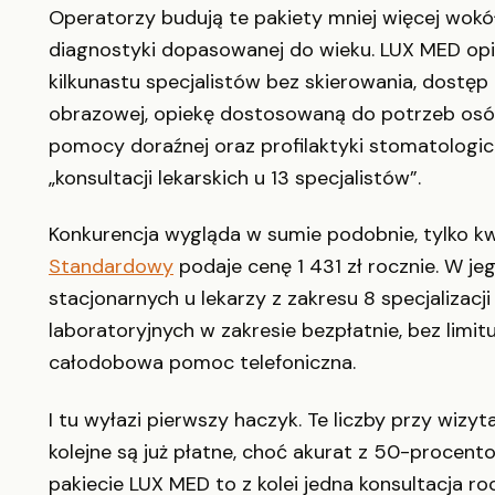
Operatorzy budują te pakiety mniej więcej wokół
diagnostyki dopasowanej do wieku. LUX MED opisu
kilkunastu specjalistów bez skierowania, dostęp 
obrazowej, opiekę dostosowaną do potrzeb osób
pomocy doraźnej oraz profilaktyki stomatologic
„konsultacji lekarskich u 13 specjalistów”.
Konkurencja wygląda w sumie podobnie, tylko k
Standardowy
podaje cenę 1 431 zł rocznie. W j
stacjonarnych u lekarzy z zakresu 8 specjalizacj
laboratoryjnych w zakresie bezpłatnie, bez limit
całodobowa pomoc telefoniczna.
I tu wyłazi pierwszy haczyk. Te liczby przy wizyt
kolejne są już płatne, choć akurat z 50-procent
pakiecie LUX MED to z kolei jedna konsultacja 