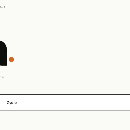
nie
a
IE
Życie