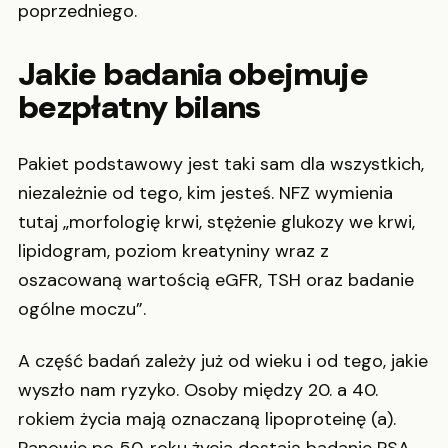
poprzedniego.
Jakie badania obejmuje
bezpłatny bilans
Pakiet podstawowy jest taki sam dla wszystkich,
niezależnie od tego, kim jesteś. NFZ wymienia
tutaj „morfologię krwi, stężenie glukozy we krwi,
lipidogram, poziom kreatyniny wraz z
oszacowaną wartością eGFR, TSH oraz badanie
ogólne moczu”.
A część badań zależy już od wieku i od tego, jakie
wyszło nam ryzyko. Osoby między 20. a 40.
rokiem życia mają oznaczaną lipoproteinę (a).
Panowie po 50. roku życia dostają badanie PSA.