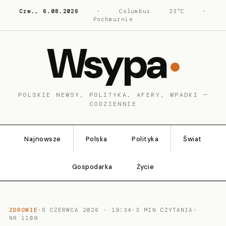
Czw., 6.08.2026
·
Columbus
23°C
·
Pochmurnie
Wsypa
POLSKIE NEWSY, POLITYKA, AFERY, WPADKI —
CODZIENNIE
Najnowsze
Polska
Polityka
Świat
Gospodarka
Życie
ZDROWIE
·
5 CZERWCA 2026 · 19:34
·
3 MIN CZYTANIA
·
NR 1109