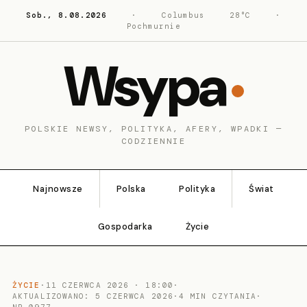
Sob., 8.08.2026
·
Columbus
28°C
·
Pochmurnie
Wsypa
POLSKIE NEWSY, POLITYKA, AFERY, WPADKI —
CODZIENNIE
Najnowsze
Polska
Polityka
Świat
Gospodarka
Życie
ŻYCIE
·
11 CZERWCA 2026 · 18:00
·
AKTUALIZOWANO: 5 CZERWCA 2026
·
4 MIN CZYTANIA
·