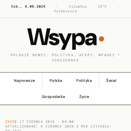
Sob., 8.08.2026
·
Columbus
25°C
·
Pochmurnie
Wsypa
POLSKIE NEWSY, POLITYKA, AFERY, WPADKI —
CODZIENNIE
Najnowsze
Polska
Polityka
Świat
Gospodarka
Życie
ŻYCIE
·
17 CZERWCA 2026 · 08:00
·
AKTUALIZOWANO: 5 CZERWCA 2026
·
3 MIN CZYTANIA
·