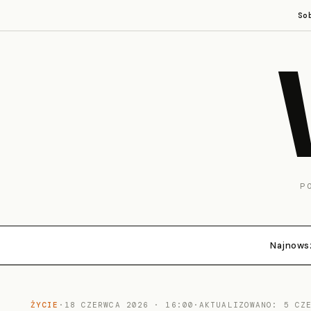
So
P
Najnows
ŻYCIE
·
18 CZERWCA 2026 · 16:00
·
AKTUALIZOWANO: 5 CZ