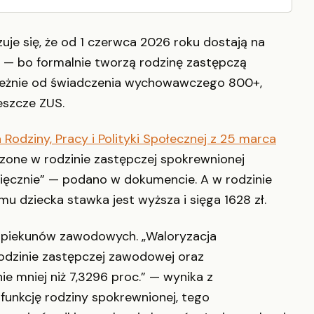
uje się, że od 1 czerwca 2026 roku dostają na
ie — bo formalnie tworzą rodzinę zastępczą
zależnie od świadczenia wychowawczego 800+,
eszcze ZUS.
 Rodziny, Pracy i Polityki Społecznej z 25 marca
czone w rodzinie zastępczej spokrewnionej
sięcznie” — podano w dokumencie. A w rodzinie
 dziecka stawka jest wyższa i sięga 1628 zł.
 opiekunów zawodowych. „Waloryzacja
odzinie zastępczej zawodowej oraz
 mniej niż 7,3296 proc.” — wynika z
 funkcję rodziny spokrewnionej, tego