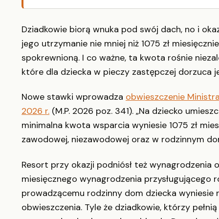
Dziadkowie biorą wnuka pod swój dach, no i okaz
jego utrzymanie nie mniej niż 1075 zł miesięczn
spokrewnioną. I co ważne, ta kwota rośnie nie
które dla dziecka w pieczy zastępczej dorzuca j
Nowe stawki wprowadza
obwieszczenie Ministra
2026 r.
(M.P. 2026 poz. 341). „Na dziecko umiesz
minimalna kwota wsparcia wyniesie 1075 zł mie
zawodowej, niezawodowej oraz w rodzinnym domu
Resort przy okazji podniósł też wynagrodzenia
miesięcznego wynagrodzenia przysługującego r
prowadzącemu rodzinny dom dziecka wyniesie nie
obwieszczenia. Tyle że dziadkowie, którzy pełnią