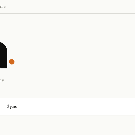
nie
a
IE
Życie