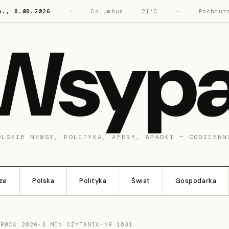
b., 8.08.2026
·
Columbus
21°C
·
Pochmur
Wsyp
OLSKIE NEWSY, POLITYKA, AFERY, WPADKI — CODZIENN
ze
Polska
Polityka
Świat
Gospodarka
ERWCA 2026
·
3 MIN CZYTANIA
·
NR 1031