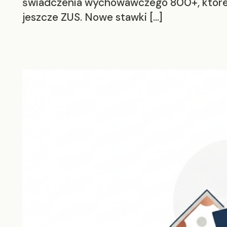
świadczenia wychowawczego 800+, które 
jeszcze ZUS. Nowe stawki […]