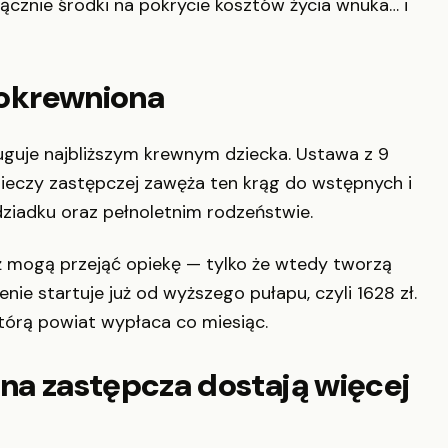
ącznie środki na pokrycie kosztów życia wnuka… i
spokrewniona
uguje najbliższym krewnym dziecka. Ustawa z 9
 pieczy zastępczej zawęża ten krąg do wstępnych i
ziadku oraz pełnoletnim rodzeństwie.
też mogą przejąć opiekę — tylko że wtedy tworzą
e startuje już od wyższego pułapu, czyli 1628 zł.
którą powiat wypłaca co miesiąc.
ina zastępcza dostają więcej