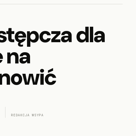
stępcza dla
 na
anowić
REDAKCJA WSYPA