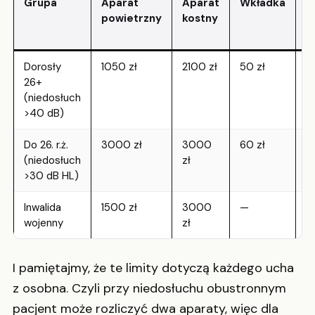
Grupa
Aparat
Aparat
Wkładka
C
powietrzny
kostny
il
l
Dorosły
1050 zł
2100 zł
50 zł
5
26+
la
(niedosłuch
>40 dB)
Do 26. r.ż.
3000 zł
3000
60 zł
3
(niedosłuch
zł
la
>30 dB HL)
Inwalida
1500 zł
3000
—
5
wojenny
zł
la
I pamiętajmy, że te limity dotyczą każdego ucha
z osobna. Czyli przy niedosłuchu obustronnym
pacjent może rozliczyć dwa aparaty, więc dla