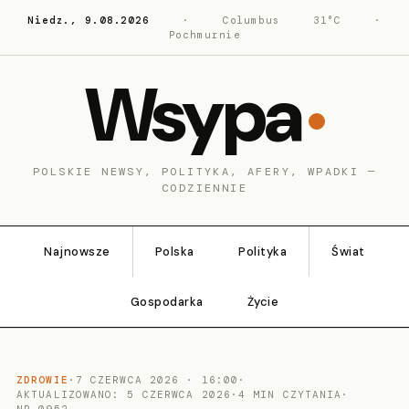
Niedz., 9.08.2026
·
Columbus
31°C
·
Pochmurnie
Wsypa
POLSKIE NEWSY, POLITYKA, AFERY, WPADKI —
CODZIENNIE
Najnowsze
Polska
Polityka
Świat
Gospodarka
Życie
ZDROWIE
·
7 CZERWCA 2026 · 16:00
·
AKTUALIZOWANO: 5 CZERWCA 2026
·
4 MIN CZYTANIA
·