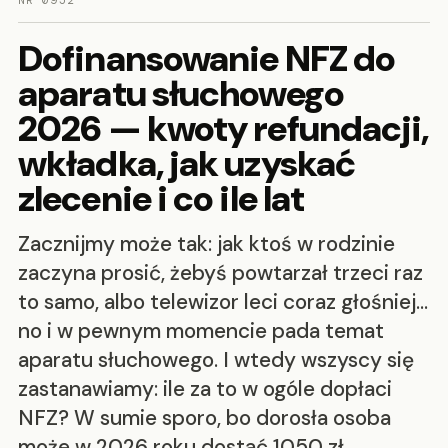
NR 0952
Dofinansowanie NFZ do
aparatu słuchowego
2026 — kwoty refundacji,
wkładka, jak uzyskać
zlecenie i co ile lat
Zacznijmy może tak: jak ktoś w rodzinie
zaczyna prosić, żebyś powtarzał trzeci raz
to samo, albo telewizor leci coraz głośniej…
no i w pewnym momencie pada temat
aparatu słuchowego. I wtedy wszyscy się
zastanawiamy: ile za to w ogóle dopłaci
NFZ? W sumie sporo, bo dorosła osoba
może w 2026 roku dostać 1050 zł