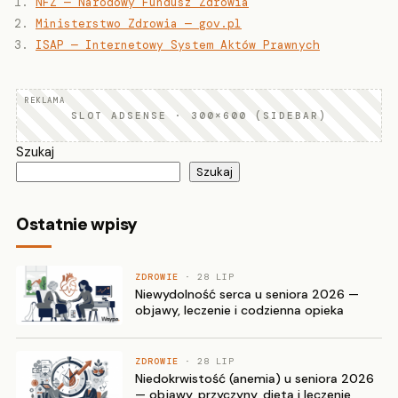
NFZ — Narodowy Fundusz Zdrowia
Ministerstwo Zdrowia — gov.pl
ISAP — Internetowy System Aktów Prawnych
SLOT ADSENSE · 300×600 (SIDEBAR)
Szukaj
Szukaj
Ostatnie wpisy
ZDROWIE
· 28 LIP
Niewydolność serca u seniora 2026 —
objawy, leczenie i codzienna opieka
ZDROWIE
· 28 LIP
Niedokrwistość (anemia) u seniora 2026
— objawy, przyczyny, dieta i leczenie