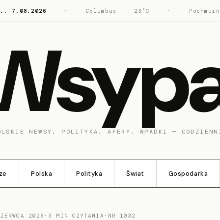
t., 7.08.2026
·
Columbus
23°C
·
Pochmurn
Wsyp
OLSKIE NEWSY, POLITYKA, AFERY, WPADKI — CODZIENN
ze
Polska
Polityka
Świat
Gospodarka
CZERWCA 2026
·
3 MIN CZYTANIA
·
NR 1032