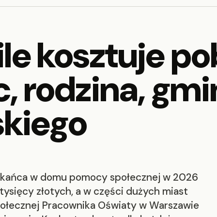
e kosztuje pob
 rodzina, gmin
skiego
szkańca w domu pomocy społecznej w 2026
tysięcy złotych, a w części dużych miast
ołecznej Pracownika Oświaty w Warszawie