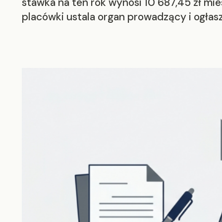
stawka na ten rok wynosi 10 687,45 zł mie
placówki ustala organ prowadzący i ogłasz