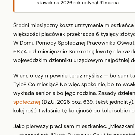
stawek na 2026 rok upłynął 31 marca.
Średni miesięczny koszt utrzymania mieszkańc
większości placówek przekracza 6 tysięcy złotyc
W Domu Pomocy Społecznej Pracownika Oświaty
687,45 zł miesięcznie. Konkretną kwotę dla każd
wojewódzkim dzienniku urzędowym najpóźniej d
Wiem, o czym pewnie teraz myślisz — bo sam tak
Tyle? Co miesiąc? No więc spokojnie, bo to wcale
wykłada senior albo jego rodzina. Zasady dziele
społecznej
(Dz.U. 2026 poz. 639, tekst jednolity)
kolejność. I właśnie tę kolejność po kolei sobie r
Jako pierwszy płaci sam mieszkaniec. „Mieszka
— stanowi art. 61 ust. 2 ustawy. Czyli te pozos