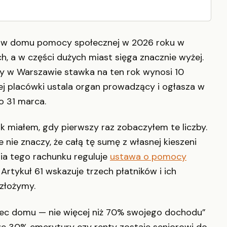
a w domu pomocy społecznej w 2026 roku w
h, a w części dużych miast sięga znacznie wyżej.
 w Warszawie stawka na ten rok wynosi 10
ej placówki ustala organ prowadzący i ogłasza w
o 31 marca.
 miałem, gdy pierwszy raz zobaczyłem te liczby.
 nie znaczy, że całą tę sumę z własnej kieszeni
nia tego rachunku reguluje
ustawa o pomocy
. Artykuł 61 wskazuje trzech płatników i ich
ozłożymy.
niec domu — nie więcej niż 70% swojego dochodu”
tałe 30% emerytury czy renty zostaje seniorowi do