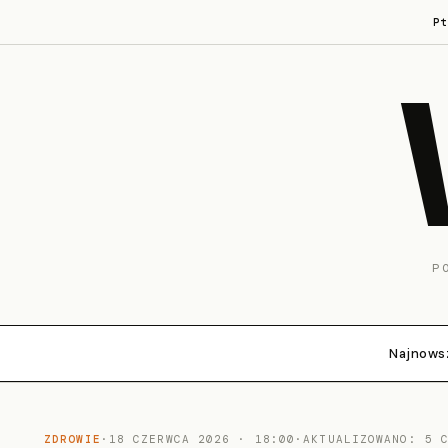
P
P
Najnows
ZDROWIE
·
18 CZERWCA 2026 · 18:00
·
AKTUALIZOWANO: 5 