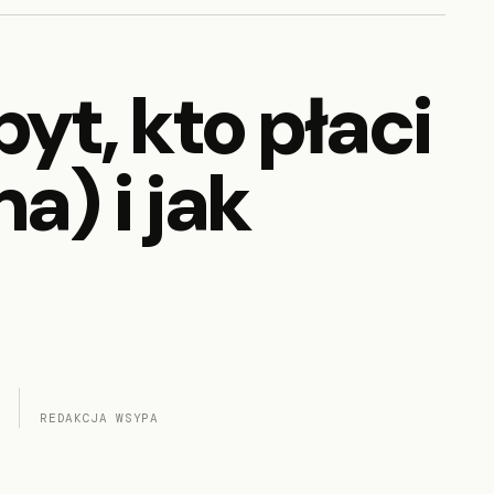
yt, kto płaci
a) i jak
REDAKCJA WSYPA