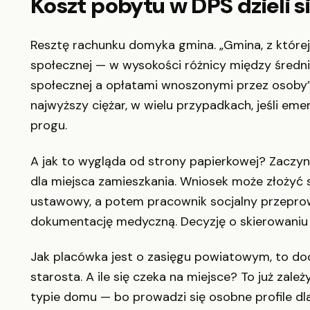
Koszt pobytu w DPS dzieli si
Resztę rachunku domyka gmina. „Gmina, z któr
społecznej — w wysokości różnicy między śre
społecznej a opłatami wnoszonymi przez osoby” 
najwyższy ciężar, w wielu przypadkach, jeśli emer
progu.
A jak to wygląda od strony papierkowej? Zacz
dla miejsca zamieszkania. Wniosek może złożyć 
ustawowy, a potem pracownik socjalny przepro
dokumentację medyczną. Decyzję o skierowaniu 
Jak placówka jest o zasięgu powiatowym, to doc
starosta. A ile się czeka na miejsce? To już zale
typie domu — bo prowadzi się osobne profile dl