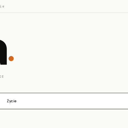
ie
a
IE
Życie