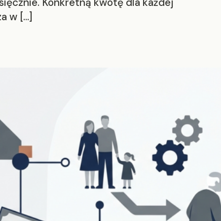
sięcznie. Konkretną kwotę dla każdej
a w […]