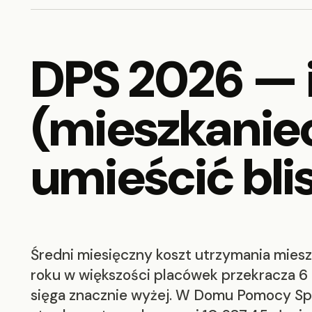
DPS 2026 — il
(mieszkaniec,
umieścić bli
Średni miesięczny koszt utrzymania mie
roku w większości placówek przekracza 6 
sięga znacznie wyżej. W Domu Pomocy Sp