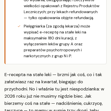
wielkości opakowań z Rejestru Produktów
Leczniczych; przy lekach refundowanych
— tylko opakowania objęte refundacją.
Pielęgniarka (za zgodą lekarza) może
wypisać e-receptę na stałe leki na
maksymalnie 180 dni kuracji, z
wyłączeniem leków grupy A oraz
preparatów psychotropowych i
narkotycznych z grup N i P.
E-recepta na stałe leki — brzmi jak coś, co i tak
załatwiasz raz na kwartał, biegając do
przychodni. No i właśnie tu jest niespodzianka: w
2026 roku już nie musimy nigdzie biec. Jak
bierzemy coś na stałe — nadciśnienie, cukrzycę,
tarczycę — to mamy w sumie trzy drogi, żeby