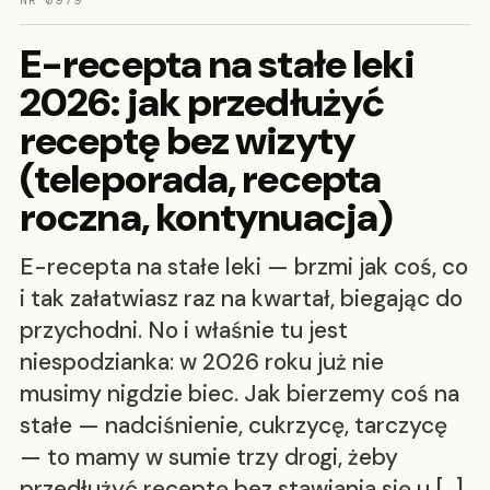
NR 0979
E-recepta na stałe leki
2026: jak przedłużyć
receptę bez wizyty
(teleporada, recepta
roczna, kontynuacja)
E-recepta na stałe leki — brzmi jak coś, co
i tak załatwiasz raz na kwartał, biegając do
przychodni. No i właśnie tu jest
niespodzianka: w 2026 roku już nie
musimy nigdzie biec. Jak bierzemy coś na
stałe — nadciśnienie, cukrzycę, tarczycę
— to mamy w sumie trzy drogi, żeby
przedłużyć receptę bez stawiania się u […]