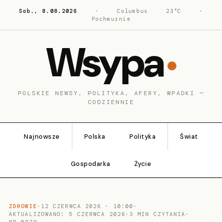
Sob., 8.08.2026
·
Columbus
23°C
·
Pochmurnie
Wsypa
POLSKIE NEWSY, POLITYKA, AFERY, WPADKI —
CODZIENNIE
Najnowsze
Polska
Polityka
Świat
Gospodarka
Życie
ZDROWIE
·
12 CZERWCA 2026 · 10:00
·
AKTUALIZOWANO: 5 CZERWCA 2026
·
3 MIN CZYTANIA
·