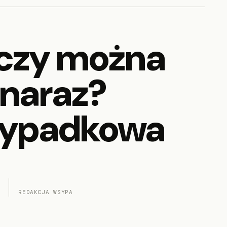
 czy można
 naraz?
 wypadkowa
REDAKCJA WSYPA