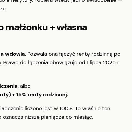
do emerytury. Pobiera wtedy jedno świadczenie —
ze.
po małżonku + własna
ta wdowia
. Pozwala ona łączyć rentę rodzinną po
 Prawo do łączenia obowiązuje od 1 lipca 2025 r.
dczenia
, albo
y) + 15% renty rodzinnej.
adczenie liczone jest w 100%. To właśnie ten
oznacza niższe pieniądze co miesiąc.