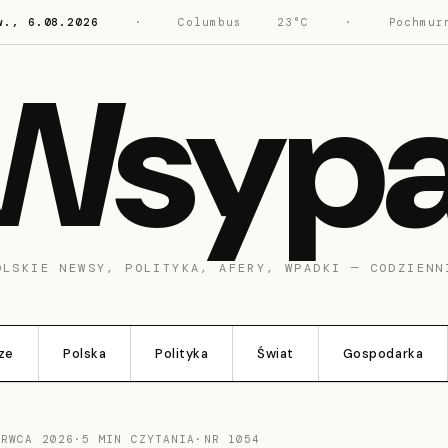
w., 6.08.2026
·
Columbus
23°C
·
Pochmur
Wsyp
OLSKIE NEWSY, POLITYKA, AFERY, WPADKI — CODZIENN
ze
Polska
Polityka
Świat
Gospodarka
ERWCA 2026
·
5 MIN CZYTANIA
·
NR 1054