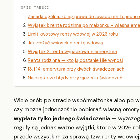
SPIS TREŚCI
Zasada ogólna: zbieg prawa do świadczeń to jedno
Wyjątek 1: renta rodzinna po małżonku + własna eme
Limit kwotowy renty wdowiej w 2026 roku
Jak złożyć wniosek o rentę wdowią
Wyjątek 2: renta wypadkowa + emerytura
Renta rodzinna — kto ją dostanie i ile wynosi
13. i 14. emerytura przy dwóch świadczeniach
Najczęstsze błędy przy łączeniu świadczeń
Wiele osób po stracie współmałżonka albo po w
czy można jednocześnie pobierać własną emeryt
wypłata tylko jednego świadczenia
— wyższego
reguły są jednak ważne wyjątki, które w 2026 ro
przede wszystkim za sprawą tzw. renty wdowiej.