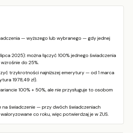
wiadczenia — wyższego lub wybranego — gdy jednej
1 lipca 2025): można łączyć 100% jednego świadczenia
ał wzrośnie do 25%.
yć trzykrotności najniższej emerytury — od 1 marca
ytura 1978,49 zł).
riancie 100% + 50%, ale nie przysługuje to osobom
 nie na świadczenie — przy dwóch świadczeniach
 waloryzowane co roku, więc potwierdzaj je w ZUS.