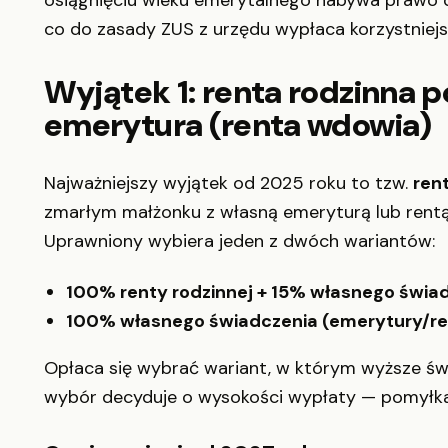
osiągnięciu wieku emerytalnego nabywa prawo 
co do zasady ZUS z urzędu wypłaca korzystniejs
Wyjątek 1: renta rodzinna 
emerytura (renta wdowia)
Najważniejszy wyjątek od 2025 roku to tzw.
ren
zmarłym małżonku z własną emeryturą lub rentą.
Uprawniony wybiera jeden z dwóch wariantów:
100% renty rodzinnej + 15% własnego świa
100% własnego świadczenia (emerytury/rent
Opłaca się wybrać wariant, w którym wyższe świ
wybór decyduje o wysokości wypłaty — pomyłka 