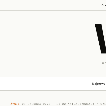
Cz
P
Najnows
ŻYCIE
·
21 CZERWCA 2026 · 18:00
·
AKTUALIZOWANO: 4 CZ