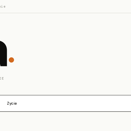
nie
a
IE
Życie