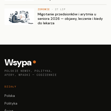
ZDROWIE
· 27 LIP
Migotanie przedsionków i arytmia u
seniora 2026 — objawy, leczenie i kiedy
do lekarza
Wsypa
POLSKIE NEWSY, POLITYKA,
AFERY, WPADKI — CODZIENNIE
DZIAŁY
Polska
Polityka