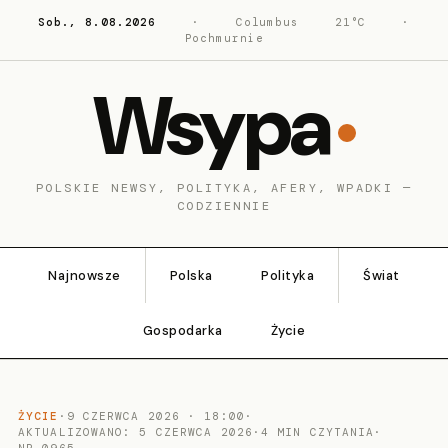
Sob., 8.08.2026
·
Columbus
21°C
·
Pochmurnie
Wsypa
POLSKIE NEWSY, POLITYKA, AFERY, WPADKI —
CODZIENNIE
Najnowsze
Polska
Polityka
Świat
Gospodarka
Życie
ŻYCIE
·
9 CZERWCA 2026 · 18:00
·
AKTUALIZOWANO: 5 CZERWCA 2026
·
4 MIN CZYTANIA
·