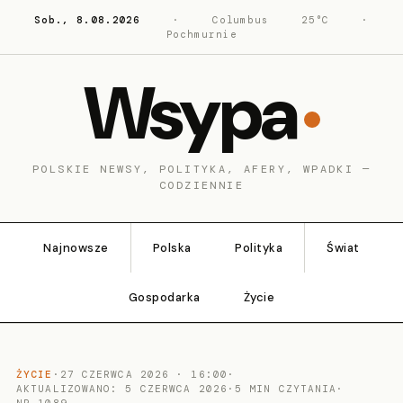
Sob., 8.08.2026
·
Columbus
25°C
·
Pochmurnie
Wsypa
POLSKIE NEWSY, POLITYKA, AFERY, WPADKI —
CODZIENNIE
Najnowsze
Polska
Polityka
Świat
Gospodarka
Życie
ŻYCIE
·
27 CZERWCA 2026 · 16:00
·
AKTUALIZOWANO: 5 CZERWCA 2026
·
5 MIN CZYTANIA
·