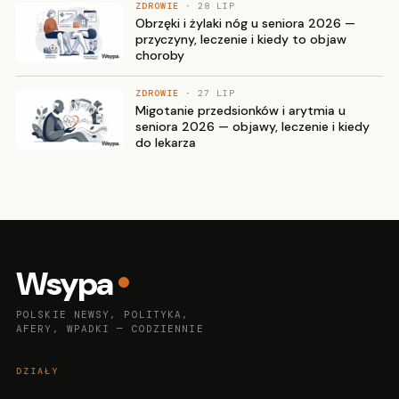
ZDROWIE
· 28 LIP
Obrzęki i żylaki nóg u seniora 2026 —
przyczyny, leczenie i kiedy to objaw
choroby
ZDROWIE
· 27 LIP
Migotanie przedsionków i arytmia u
seniora 2026 — objawy, leczenie i kiedy
do lekarza
Wsypa
POLSKIE NEWSY, POLITYKA,
AFERY, WPADKI — CODZIENNIE
DZIAŁY