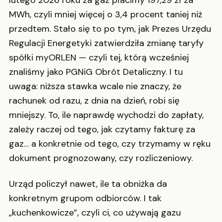
lutego 2026 roku za gaz płacimy 197,29 zł za
MWh, czyli mniej więcej o 3,4 procent taniej niż
przedtem. Stało się to po tym, jak Prezes Urzędu
Regulacji Energetyki zatwierdziła zmianę taryfy
spółki myORLEN — czyli tej, którą wcześniej
znaliśmy jako PGNiG Obrót Detaliczny. I tu
uwaga: niższa stawka wcale nie znaczy, że
rachunek od razu, z dnia na dzień, robi się
mniejszy. To, ile naprawdę wychodzi do zapłaty,
zależy raczej od tego, jak czytamy fakturę za
gaz… a konkretnie od tego, czy trzymamy w ręku
dokument prognozowany, czy rozliczeniowy.
Urząd policzył nawet, ile ta obniżka da
konkretnym grupom odbiorców. I tak
„kuchenkowicze”, czyli ci, co używają gazu