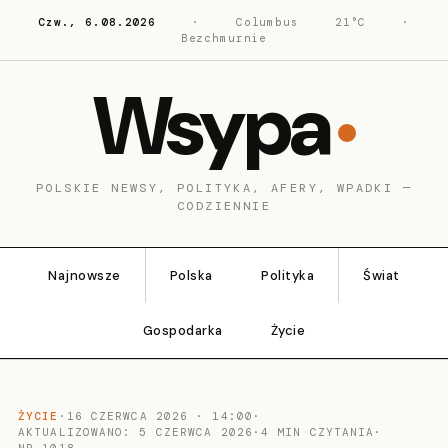
Czw., 6.08.2026
·
Columbus
21°C
·
Bezchmurnie
Wsypa
POLSKIE NEWSY, POLITYKA, AFERY, WPADKI —
CODZIENNIE
Najnowsze
Polska
Polityka
Świat
Gospodarka
Życie
ŻYCIE
·
16 CZERWCA 2026 · 14:00
·
AKTUALIZOWANO: 5 CZERWCA 2026
·
4 MIN CZYTANIA
·