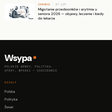
ZDROWIE
· 27 LIP
Migotanie przedsionków i arytmia u
seniora 2026 — objawy, leczenie i kiedy
do lekarza
Wsypa
POLSKIE NEWSY, POLITYKA,
AFERY, WPADKI — CODZIENNIE
DZIAŁY
Polska
Polityka
Świat