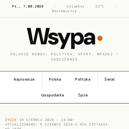
Pt., 7.08.2026
·
Columbus
23°C
·
Bezchmurnie
Wsypa
POLSKIE NEWSY, POLITYKA, AFERY, WPADKI —
CODZIENNIE
Najnowsze
Polska
Polityka
Świat
Gospodarka
Życie
ŻYCIE
·
28 CZERWCA 2026 · 16:00
·
AKTUALIZOWANO: 5 CZERWCA 2026
·
4 MIN CZYTANIA
·