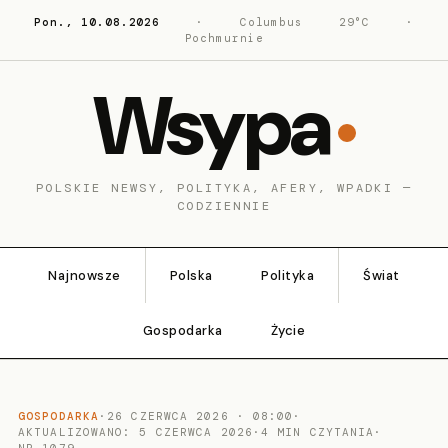
Pon., 10.08.2026
·
Columbus
29°C
·
Pochmurnie
Wsypa
POLSKIE NEWSY, POLITYKA, AFERY, WPADKI —
CODZIENNIE
Najnowsze
Polska
Polityka
Świat
Gospodarka
Życie
GOSPODARKA
·
26 CZERWCA 2026 · 08:00
·
AKTUALIZOWANO: 5 CZERWCA 2026
·
4 MIN CZYTANIA
·