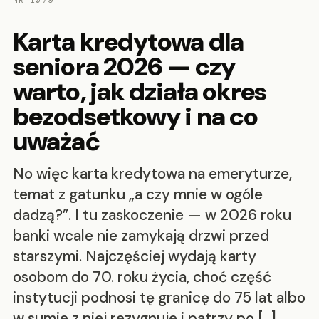
NR 1079
Karta kredytowa dla
seniora 2026 — czy
warto, jak działa okres
bezodsetkowy i na co
uważać
No więc karta kredytowa na emeryturze,
temat z gatunku „a czy mnie w ogóle
dadzą?”. I tu zaskoczenie — w 2026 roku
banki wcale nie zamykają drzwi przed
starszymi. Najczęściej wydają karty
osobom do 70. roku życia, choć część
instytucji podnosi tę granicę do 75 lat albo
w sumie z niej rezygnuje i patrzy po […]