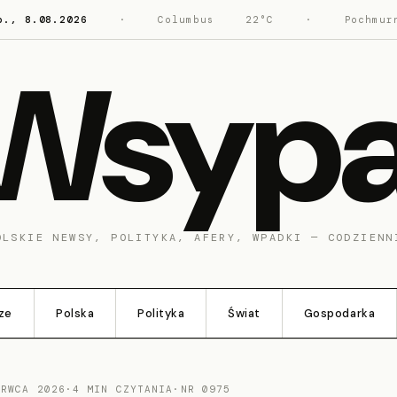
b., 8.08.2026
·
Columbus
22°C
·
Pochmur
Wsyp
OLSKIE NEWSY, POLITYKA, AFERY, WPADKI — CODZIENN
ze
Polska
Polityka
Świat
Gospodarka
ERWCA 2026
·
4 MIN CZYTANIA
·
NR 0975