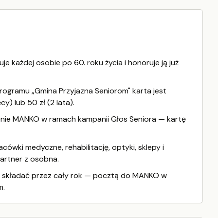
e każdej osobie po 60. roku życia i honoruje ją już
rogramu „Gmina Przyjazna Seniorom" karta jest
cy) lub 50 zł (2 lata).
enie MANKO w ramach kampanii Głos Seniora — kartę
acówki medyczne, rehabilitację, optyki, sklepy i
partner z osobna.
a składać przez cały rok — pocztą do MANKO w
m.