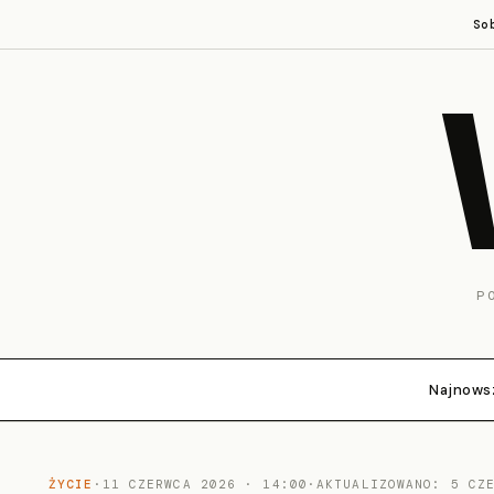
So
P
Najnows
ŻYCIE
·
11 CZERWCA 2026 · 14:00
·
AKTUALIZOWANO: 5 CZ