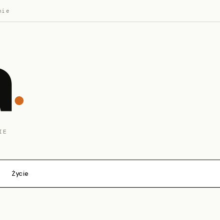
nie
a
IE
Życie