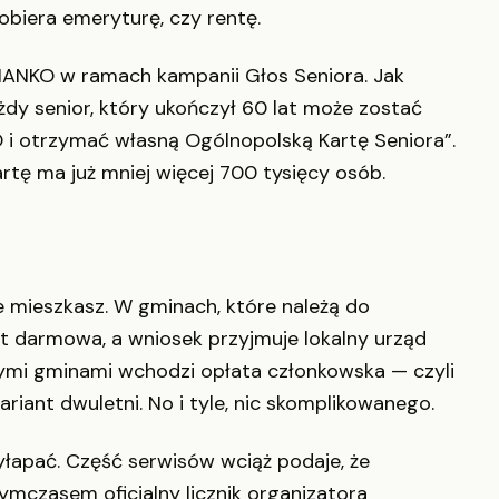
pobiera emeryturę, czy rentę.
ANKO w ramach kampanii Głos Seniora. Jak
ażdy senior, który ukończył 60 lat może zostać
i otrzymać własną Ogólnopolską Kartę Seniora”.
artę ma już mniej więcej 700 tysięcy osób.
e mieszkasz. W gminach, które należą do
t darmowa, a wniosek przyjmuje lokalny urząd
ymi gminami wchodzi opłata członkowska — czyli
ariant dwuletni. No i tyle, nic skomplikowanego.
yłapać. Część serwisów wciąż podaje, że
czasem oficjalny licznik organizatora