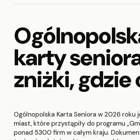
Ogólnopolska
karty senior
zniżki, gdzi
Ogólnopolska Karta Seniora w 2026 roku j
miast, które przystąpiły do programu „Gmi
ponad 5300 firm w całym kraju. Dokument 