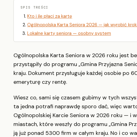
SPIS TREŚCI
Kto i ile płaci za kartę
Ogólnopolska Karta Seniora 2026 — jak wyrobić krok
Lokalne karty seniora — osobny system
Ogólnopolska Karta Seniora w 2026 roku jest be
przystąpiły do programu „Gmina Przyjazna Senio
kraju. Dokument przysługuje każdej osobie po 60.
emeryturę czy rentę.
Wiesz co, sami się czasem gubimy w tych wszyst
ta jedna potrafi naprawdę sporo dać, więc warto
Ogólnopolskiej Karcie Seniora w 2026 roku — i 
miastach, które weszły do programu „Gmina Przy
ją już ponad 5300 firm w całym kraju. No i co w