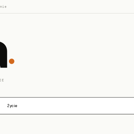
nie
a
IE
Życie