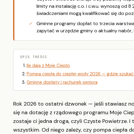
limity na instalację c.o. i c.w.u. wynoszą od 
świadczeniami mogą kwalifikować się do po
Gminne programy dopłat to trzecia warstwa w
zapytać w urzędzie gminy o aktualny nabór,
SPIS TREŚCI
Ile dają z Moje Ciepło
Pompa ciepła do ciepłej wody 2026 — gdzie szuka
Gminne dopłaty i rachunek seniora
Rok 2026 to ostatni dzwonek — jeśli stawiasz n
się na dotację z rządowego programu Moje Ciep
zostaje ci jedna droga, czyli Czyste Powietrze. I
wszystkim. Od niego zależy, czy pompa ciepła d