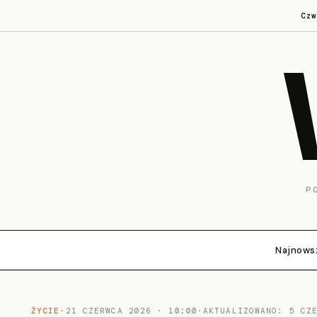
Cz
P
Najnows
ŻYCIE
·
21 CZERWCA 2026 · 10:00
·
AKTUALIZOWANO: 5 CZ