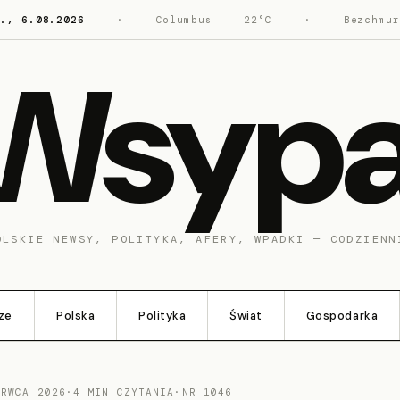
w., 6.08.2026
·
Columbus
22°C
·
Bezchmur
Wsyp
OLSKIE NEWSY, POLITYKA, AFERY, WPADKI — CODZIENN
ze
Polska
Polityka
Świat
Gospodarka
ERWCA 2026
·
4 MIN CZYTANIA
·
NR 1046