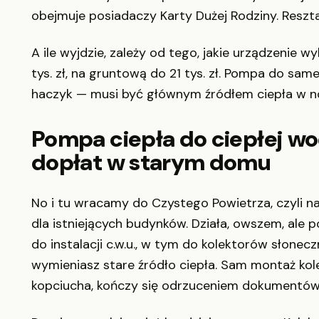
obejmuje posiadaczy Karty Dużej Rodziny. Reszta 
A ile wyjdzie, zależy od tego, jakie urządzenie
tys. zł, na gruntową do 21 tys. zł. Pompa do samej
haczyk — musi być głównym źródłem ciepła w
Pompa ciepła do ciepłej w
dopłat w starym domu
No i tu wracamy do Czystego Powietrza, czyli
dla istniejących budynków. Działa, owszem, al
do instalacji c.w.u., w tym do kolektorów słonec
wymieniasz stare źródło ciepła. Sam montaż kol
kopciucha, kończy się odrzuceniem dokumentów. 