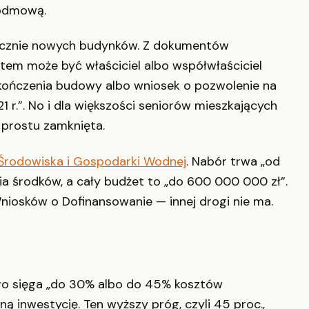
 odmową.
łącznie nowych budynków. Z dokumentów
ntem może być właściciel albo współwłaściciel
kończenia budowy albo wniosek o pozwolenie na
21 r.”. No i dla większości seniorów mieszkających
 prostu zamknięta.
rodowiska i Gospodarki Wodnej
. Nabór trwa „od
nia środków, a cały budżet to „do 600 000 000 zł”.
Wniosków o Dofinansowanie — innej drogi nie ma.
pło sięga „do 30% albo do 45% kosztów
dną inwestycję. Ten wyższy próg, czyli 45 proc.,