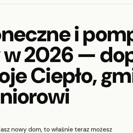
oneczne i pomp
 w 2026 — dop
oje Ciepło, gmi
eniorowi
iasz nowy dom, to właśnie teraz możesz