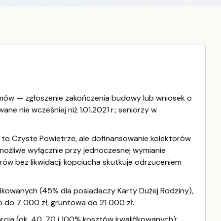
omów — zgłoszenie zakończenia budowy lub wniosek o
 nie wcześniej niż 1.01.2021 r.; seniorzy w
to Czyste Powietrze, ale dofinansowanie kolektorów
 możliwe wyłącznie przy jednoczesnej wymianie
rów bez likwidacji kopciucha skutkuje odrzuceniem
ikowanych (45% dla posiadaczy Karty Dużej Rodziny),
 do 7 000 zł, gruntowa do 21 000 zł.
cia (ok. 40, 70 i 100% kosztów kwalifikowanych);