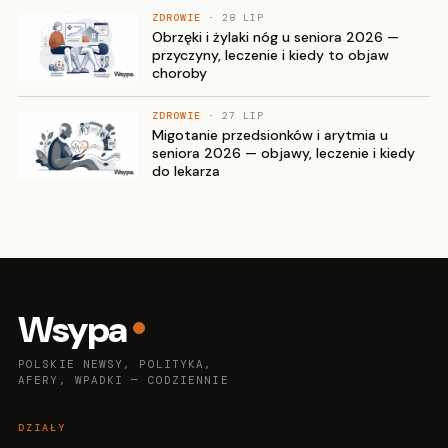
ZDROWIE
· 28 LIP
Obrzęki i żylaki nóg u seniora 2026 —
przyczyny, leczenie i kiedy to objaw
choroby
ZDROWIE
· 27 LIP
Migotanie przedsionków i arytmia u
seniora 2026 — objawy, leczenie i kiedy
do lekarza
Wsypa
POLSKIE NEWSY, POLITYKA,
AFERY, WPADKI — CODZIENNIE
DZIAŁY