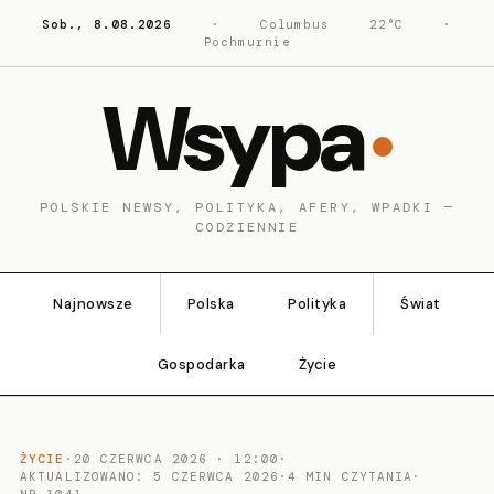
Sob., 8.08.2026
·
Columbus
22°C
·
Pochmurnie
Wsypa
POLSKIE NEWSY, POLITYKA, AFERY, WPADKI —
CODZIENNIE
Najnowsze
Polska
Polityka
Świat
Gospodarka
Życie
ŻYCIE
·
20 CZERWCA 2026 · 12:00
·
AKTUALIZOWANO: 5 CZERWCA 2026
·
4 MIN CZYTANIA
·