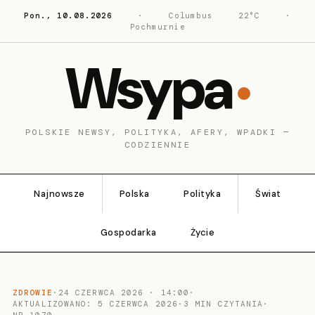
Pon., 10.08.2026
·
Columbus
22°C
·
Pochmurnie
Wsypa
POLSKIE NEWSY, POLITYKA, AFERY, WPADKI —
CODZIENNIE
Najnowsze
Polska
Polityka
Świat
Gospodarka
Życie
ZDROWIE
·
24 CZERWCA 2026 · 14:00
·
AKTUALIZOWANO: 5 CZERWCA 2026
·
3 MIN CZYTANIA
·