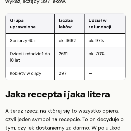
wykaz, liczący 397 leków.
Grupa
Liczba
Udział w
uprawniona
leków
refundacji
Seniorzy 65+
ok. 3662
ok. 97%
Dzieci i młodzież do
2691
ok. 70%
18 lat
Kobiety w ciąży
397
—
Jaka recepta i jaka litera
A teraz rzecz, na której się to wszystko opiera,
czyli jeden symbol na recepcie. To on decyduje o
tym, czy lek dostaniemy za darmo. W polu „kod