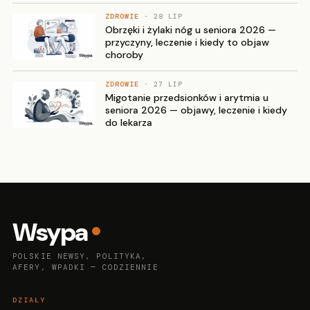
ZDROWIE
· 28 LIP
Obrzęki i żylaki nóg u seniora 2026 —
przyczyny, leczenie i kiedy to objaw
choroby
ZDROWIE
· 27 LIP
Migotanie przedsionków i arytmia u
seniora 2026 — objawy, leczenie i kiedy
do lekarza
Wsypa
POLSKIE NEWSY, POLITYKA,
AFERY, WPADKI — CODZIENNIE
DZIAŁY