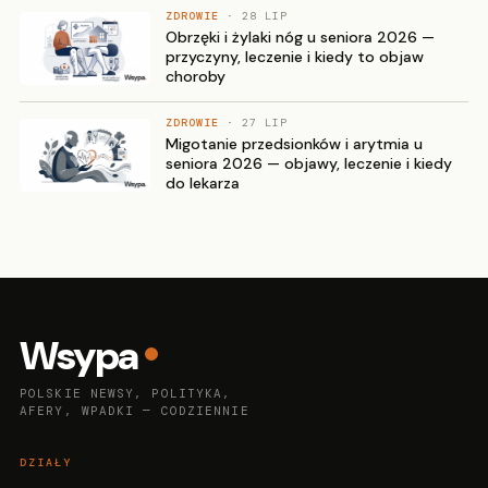
ZDROWIE
· 28 LIP
Obrzęki i żylaki nóg u seniora 2026 —
przyczyny, leczenie i kiedy to objaw
choroby
ZDROWIE
· 27 LIP
Migotanie przedsionków i arytmia u
seniora 2026 — objawy, leczenie i kiedy
do lekarza
Wsypa
POLSKIE NEWSY, POLITYKA,
AFERY, WPADKI — CODZIENNIE
DZIAŁY