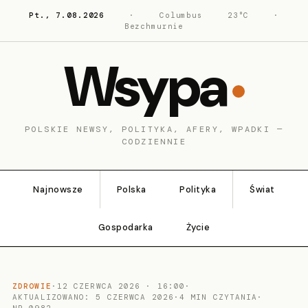
Pt., 7.08.2026
·
Columbus
23°C
·
Bezchmurnie
Wsypa
POLSKIE NEWSY, POLITYKA, AFERY, WPADKI —
CODZIENNIE
Najnowsze
Polska
Polityka
Świat
Gospodarka
Życie
ZDROWIE
·
12 CZERWCA 2026 · 16:00
·
AKTUALIZOWANO: 5 CZERWCA 2026
·
4 MIN CZYTANIA
·