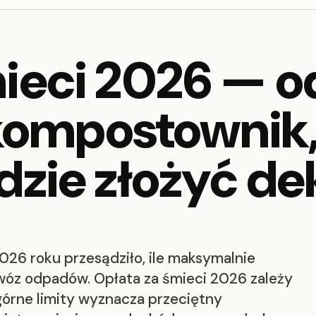
ieci 2026 — o
(kompostownik,
dzie złożyć de
26 roku przesądziło, ile maksymalnie
óz odpadów. Opłata za śmieci 2026 zależy
górne limity wyznacza przeciętny