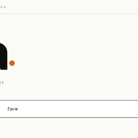
nie
a
IE
Życie