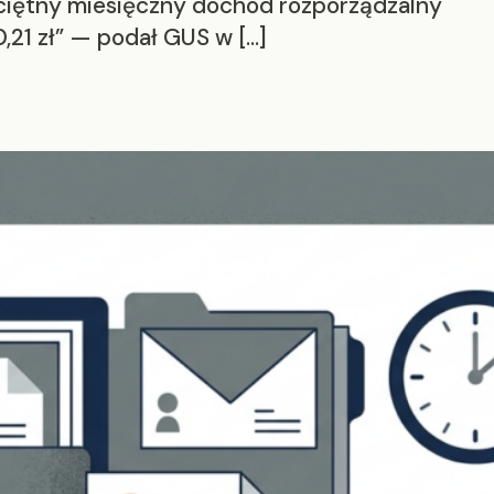
ciętny miesięczny dochód rozporządzalny
,21 zł” — podał GUS w […]