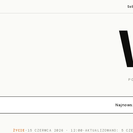
So
P
Najnows
ŻYCIE
·
15 CZERWCA 2026 · 12:00
·
AKTUALIZOWANO: 5 CZ