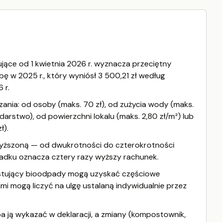
jące od 1 kwietnia 2026 r. wyznacza przeciętny
 w 2025 r., który wyniósł 3 500,21 zł według
 r.
ania: od osoby (maks. 70 zł), od zużycia wody (maks.
odarstwo), od powierzchni lokalu (maks. 2,80 zł/m²) lub
ł).
wyższoną — od dwukrotności do czterokrotności
adku oznacza cztery razy wyższy rachunek.
stujący bioodpady mogą uzyskać częściowe
mi mogą liczyć na ulgę ustalaną indywidualnie przez
a ją wykazać w deklaracji, a zmiany (kompostownik,