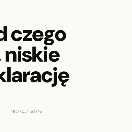
d czego
 niskie
klarację
REDAKCJA WSYPA