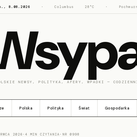
b., 8.08.2026
·
Columbus
28°C
·
Pochmur
Wsyp
OLSKIE NEWSY, POLITYKA, AFERY, WPADKI — CODZIENN
ze
Polska
Polityka
Świat
Gospodarka
ERWCA 2026
·
4 MIN CZYTANIA
·
NR 0998