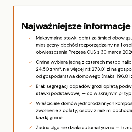
Najważniejsze informacje
Maksymalne stawki opłat za śmieci obowiązu
miesięczny dochód rozporządzalny na 1 osobę
obwieszczenia Prezesa GUS z 30 marca 2026
Gmina wybiera jedną z czterech metod nalicz
24,50 zł/m³, nie więcej niż 273,01 zł na gosp
od gospodarstwa domowego (maks. 196,01 z
Brak segregacji odpadów grozi opłatą pod
stawki podstawowej — co w skrajnym przyp
Właściciele domów jednorodzinnych kompo
zwolnienie z opłaty; osoby z niskimi dochoda
każdą gminę.
Żadna ulga nie działa automatycznie — trzeb