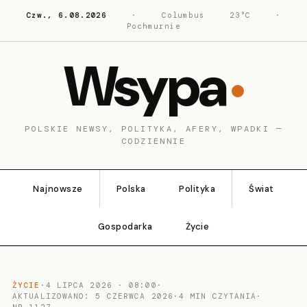
Czw., 6.08.2026
·
Columbus
23°C
·
Pochmurnie
Wsypa
POLSKIE NEWSY, POLITYKA, AFERY, WPADKI —
CODZIENNIE
Najnowsze
Polska
Polityka
Świat
Gospodarka
Życie
ŻYCIE
·
4 LIPCA 2026 · 08:00
·
AKTUALIZOWANO: 5 CZERWCA 2026
·
4 MIN CZYTANIA
·