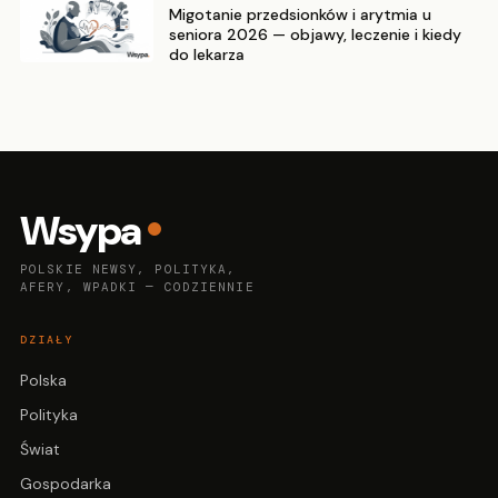
Migotanie przedsionków i arytmia u
seniora 2026 — objawy, leczenie i kiedy
do lekarza
Wsypa
POLSKIE NEWSY, POLITYKA,
AFERY, WPADKI — CODZIENNIE
DZIAŁY
Polska
Polityka
Świat
Gospodarka