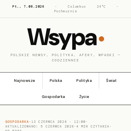
Pt., 7.08.2026
·
Columbus
24°C
·
Pochmurnie
Wsypa
POLSKIE NEWSY, POLITYKA, AFERY, WPADKI —
CODZIENNIE
Najnowsze
Polska
Polityka
Świat
Gospodarka
Życie
GOSPODARKA
·
13 CZERWCA 2026 · 12:00
·
AKTUALIZOWANO: 5 CZERWCA 2026
·
4 MIN CZYTANIA
·