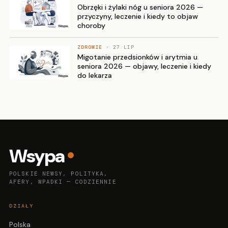
Obrzęki i żylaki nóg u seniora 2026 —
przyczyny, leczenie i kiedy to objaw
choroby
ZDROWIE
· 27 LIP
Migotanie przedsionków i arytmia u
seniora 2026 — objawy, leczenie i kiedy
do lekarza
Wsypa
POLSKIE NEWSY, POLITYKA,
AFERY, WPADKI — CODZIENNIE
DZIAŁY
Polska