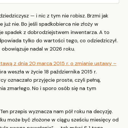
ziedziczysz — i nic z tym nie robisz. Brzmi jak
już nie. Bo jeśli spadkobierca nie złoży w
uje spadek z dobrodziejstwem inwentarza. A to
dpowiada tylko do wartości tego, co odziedziczył.
i obowiązuje nadal w 2026 roku.
tawą z dnia 20 marca 2015 r. o zmianie ustawy –
tóra weszła w życie 18 października 2015 r.
y oznaczało przyjęcie proste, czyli pełną,
ia zmarłego. No i sporo osób się na tym
. Ten przepis wyznacza nam pół roku na decyzję.
dku może być złożone w ciągu sześciu miesięcy od
ytule swego powołania” — tak mówi § 1 tego