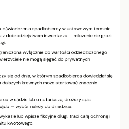
wiek oświadczenia spadkobiercy w ustawowym terminie
z dobrodziejstwem inwentarza — milczenie nie grozi
gi.
graniczona wyłącznie do wartości odziedziczonego
 wierzyciele nie mogą sięgać do prywatnych
czy się od dnia, w którym spadkobierca dowiedział się
la dalszych krewnych może startować znacznie
a w sądzie lub u notariusza; droższy spis
sądu — wybór należy do dziedzica.
kazie lub wpisze fikcyjne długi, traci całą ochronę i
mitu kwotowego.