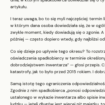
artykułu.
I teraz uwaga, bo to się myli najczęściej: termin
w którym dana osoba dowiedziała się, że w ogó
zwykle moment, kiedy dowiadują się o zgonie. A 
później — często dopiero wtedy, gdy najbliżsi o
Co się dzieje po upływie tego okresu? To rozstr
oświadczenia spadkobiercy w terminie określony
dobrodziejstwem inwentarza” — głosi przepis. Cz
katastrofy, jak to było przed 2015 rokiem. I dobr
Samą istotę tego ograniczenia odpowiedzialności
Zgodnie z nim spadkobierca „ponosi odpowiedzi
ustalonego w wykazie inwentarza albo spisie i
ludzku — jeżeli długów jest więcej niż majątku, to