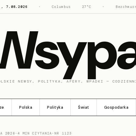
., 7.08.2026
·
Columbus
27°C
·
Bezchmur
Wsyp
OLSKIE NEWSY, POLITYKA, AFERY, WPADKI — CODZIENN
ze
Polska
Polityka
Świat
Gospodarka
CA 2026
·
4 MIN CZYTANIA
·
NR 1123