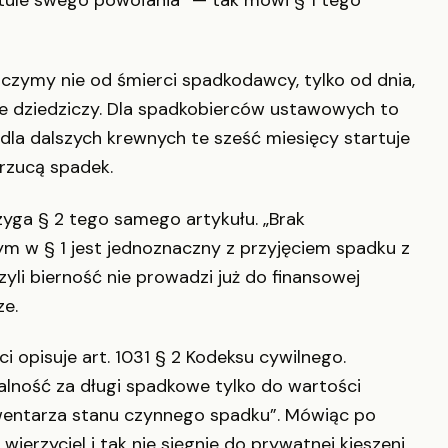
 liczymy nie od śmierci spadkodawcy, tylko od dnia,
le dziedziczy. Dla spadkobierców ustawowych to
dla dalszych krewnych te sześć miesięcy startuje
drzucą spadek.
zyga § 2 tego samego artykułu. „Brak
m w § 1 jest jednoznaczny z przyjęciem spadku z
yli bierność nie prowadzi już do finansowej
ze.
 opisuje art. 1031 § 2 Kodeksu cywilnego.
alność za długi spadkowe tylko do wartości
nwentarza stanu czynnego spadku”. Mówiąc po
 wierzyciel i tak nie sięgnie do prywatnej kieszeni