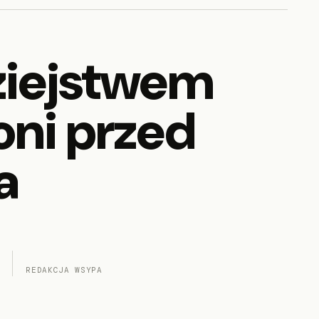
ziejstwem
oni przed
a
REDAKCJA WSYPA