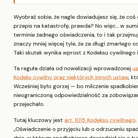
Wyobraź sobie, że nagle dowiadujesz się, że coś d
przepis na katastrofę, prawda? No więc… w sumie 
terminie żadnego oświadczenia, to i tak przejm
znaczy mniej więcej tyle, że za długi zmarłego o
Taki skutek wynika wprost z Kodeksu cywilnego 
Ta reguła działa od nowelizacji wprowadzonej
us
Kodeks cywilny oraz niektórych innych ustaw
, k
Wcześniej było gorzej — bo milczenie spadkobierc
nieograniczoną odpowiedzialność za zobowiązan
przejechało.
Tutaj kluczowy jest
art. 1015 Kodeksu cywilnego
„Oświadczenie o przyjęciu lub o odrzuceniu spa
dnia, w którym spadkobierca dowiedział się o t