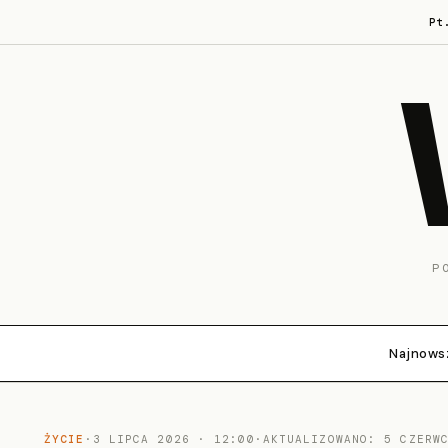
Pt
P
Najnows
ŻYCIE
·
3 LIPCA 2026 · 12:00
·
AKTUALIZOWANO: 5 CZERW