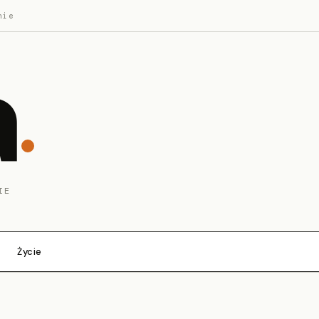
nie
a
IE
Życie