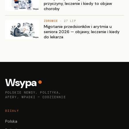
przyczyny, leczenie i kiedy to objaw
choroby
ZDROWIE
· 27 LIP
Migotanie przedsionków i arytmia u
seniora 2026 — objawy, leczenie i kiedy
do lekarza
Wsypa
POLSKIE NEWSY, POLITYKA,
AFERY, WPADKI — CODZIENNIE
DZIAŁY
Polska