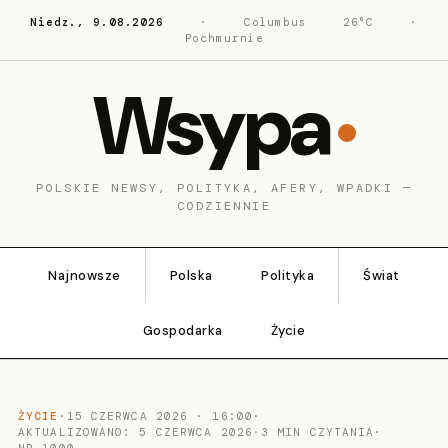
Niedz., 9.08.2026
·
Columbus
26°C
·
Pochmurnie
Wsypa
POLSKIE NEWSY, POLITYKA, AFERY, WPADKI —
CODZIENNIE
Najnowsze
Polska
Polityka
Świat
Gospodarka
Życie
ŻYCIE
·
15 CZERWCA 2026 · 16:00
·
AKTUALIZOWANO: 5 CZERWCA 2026
·
3 MIN CZYTANIA
·