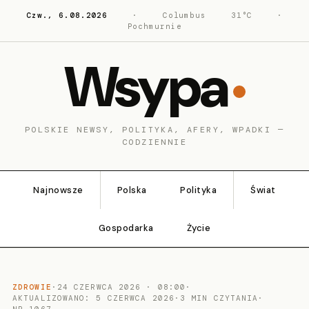
Czw., 6.08.2026
·
Columbus
31°C
·
Pochmurnie
Wsypa
POLSKIE NEWSY, POLITYKA, AFERY, WPADKI —
CODZIENNIE
Najnowsze
Polska
Polityka
Świat
Gospodarka
Życie
ZDROWIE
·
24 CZERWCA 2026 · 08:00
·
AKTUALIZOWANO: 5 CZERWCA 2026
·
3 MIN CZYTANIA
·