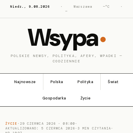
Niedz., 9.08.2026
·
Warszawa
—°C
·
—
Wsypa
POLSKIE NEWSY, POLITYKA, AFERY, WPADKI —
CODZIENNIE
Najnowsze
Polska
Polityka
Świat
Gospodarka
Życie
ŻYCIE
·
29 CZERWCA 2026 · 08:00
·
AKTUALIZOWANO: 5 CZERWCA 2026
·
3 MIN CZYTANIA
·