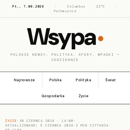
Pt., 7.08.2026
·
Columbus
23°C
·
Pochmurnie
Wsypa
POLSKIE NEWSY, POLITYKA, AFERY, WPADKI —
CODZIENNIE
Najnowsze
Polska
Polityka
Świat
Gospodarka
Życie
ŻYCIE
·
30 CZERWCA 2026 · 14:00
·
AKTUALIZOWANO: 5 CZERWCA 2026
·
3 MIN CZYTANIA
·