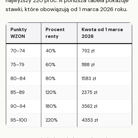
najwyższy 220 proc. A poniższa tabela pokazuje
stawki, które obowiązują od 1 marca 2026 roku.
Punkty
Procent
Kwota od 1 marca
WZON
renty
2026
70–74
40%
792 zł
75–79
60%
1188 zł
80–84
80%
1583 zł
85–89
120%
2375 zł
90–94
180%
3562 zł
95–100
220%
4353 zł