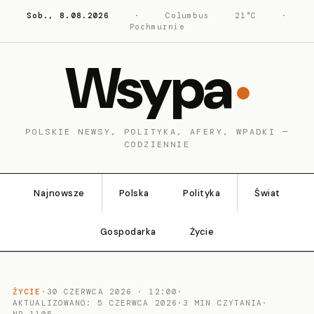
Sob., 8.08.2026
·
Columbus
21°C
·
Pochmurnie
Wsypa
POLSKIE NEWSY, POLITYKA, AFERY, WPADKI —
CODZIENNIE
Najnowsze
Polska
Polityka
Świat
Gospodarka
Życie
ŻYCIE
·
30 CZERWCA 2026 · 12:00
·
AKTUALIZOWANO: 5 CZERWCA 2026
·
3 MIN CZYTANIA
·