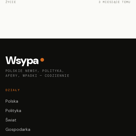
ŻYCIE
3 MIESIĄCE TEMU
Wsypa
POLSKIE NEWSY, POLITYKA,
AFERY, WPADKI — CODZIENNIE
DZIAŁY
Polska
Polityka
Świat
Gospodarka