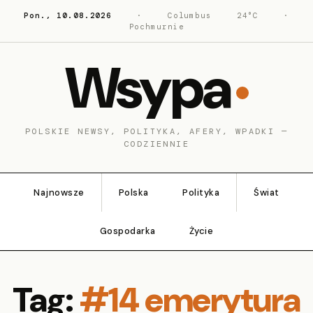
Pon., 10.08.2026
·
Columbus
24°C
·
Pochmurnie
Wsypa
POLSKIE NEWSY, POLITYKA, AFERY, WPADKI —
CODZIENNIE
Najnowsze
Polska
Polityka
Świat
Gospodarka
Życie
Tag:
#14 emerytura