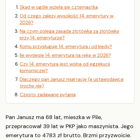
Skąd w ogóle wzięła się czternastka
Od czego zależy wysokość 14. emerytury w
2026?
Na czym polega zasada złotówka za złotówkę
przy 14. emeryturze?
Komu przysługuje 14. emerytura i od kiedy?
Ile wyniesie 14. emerytura na rękę w 2026?
Czy 14. emerytura jest wolna od egzekucji
komorniczej?
Dlaczego pan Janusz miał rację (a ustawodawca
trochę nie)
Często zadawane pytania
Pan Janusz ma 68 lat, mieszka w Pile,
przepracował 39 lat w PKP jako maszynista. Jego
emerytura to 4783 zł brutto. Brzmi przyzwoicie.