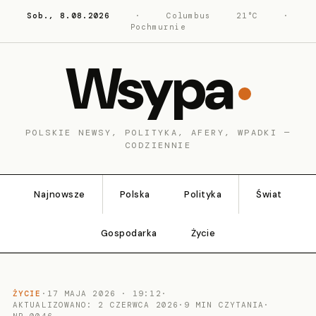
Sob., 8.08.2026
·
Columbus
21°C
·
Pochmurnie
Wsypa
POLSKIE NEWSY, POLITYKA, AFERY, WPADKI —
CODZIENNIE
Najnowsze
Polska
Polityka
Świat
Gospodarka
Życie
ŻYCIE
·
17 MAJA 2026 · 19:12
·
AKTUALIZOWANO: 2 CZERWCA 2026
·
9 MIN CZYTANIA
·