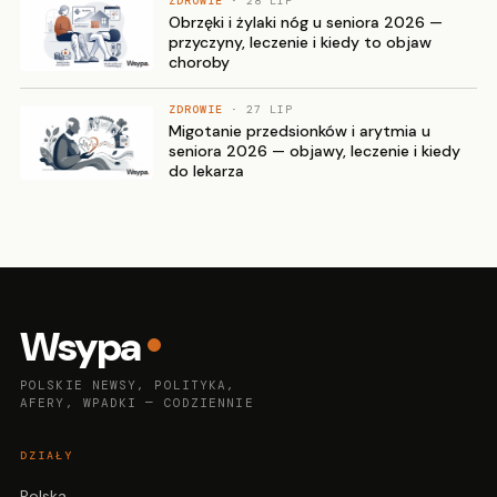
ZDROWIE
· 28 LIP
Obrzęki i żylaki nóg u seniora 2026 —
przyczyny, leczenie i kiedy to objaw
choroby
ZDROWIE
· 27 LIP
Migotanie przedsionków i arytmia u
seniora 2026 — objawy, leczenie i kiedy
do lekarza
Wsypa
POLSKIE NEWSY, POLITYKA,
AFERY, WPADKI — CODZIENNIE
DZIAŁY
Polska