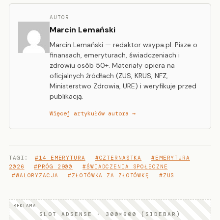
AUTOR
Marcin Lemański
Marcin Lemański — redaktor wsypa.pl. Pisze o
finansach, emeryturach, świadczeniach i
zdrowiu osób 50+. Materiały opiera na
oficjalnych źródłach (ZUS, KRUS, NFZ,
Ministerstwo Zdrowia, URE) i weryfikuje przed
publikacją.
Więcej artykułów autora →
TAGI:
#14 EMERYTURA
#CZTERNASTKA
#EMERYTURA
2026
#PRÓG 2900
#ŚWIADCZENIA SPOŁECZNE
#WALORYZACJA
#ZŁOTÓWKA ZA ZŁOTÓWKĘ
#ZUS
SLOT ADSENSE · 300×600 (SIDEBAR)