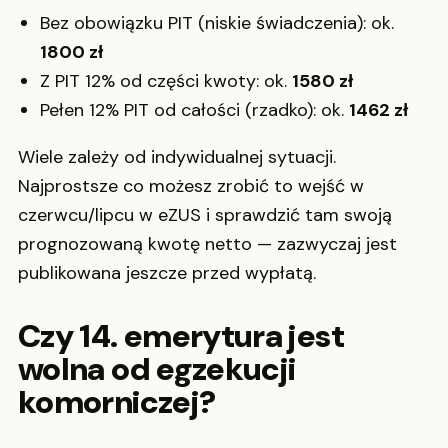
Bez obowiązku PIT (niskie świadczenia): ok.
1800 zł
Z PIT 12% od części kwoty: ok.
1580 zł
Pełen 12% PIT od całości (rzadko): ok.
1462 zł
Wiele zależy od indywidualnej sytuacji.
Najprostsze co możesz zrobić to wejść w
czerwcu/lipcu w eZUS i sprawdzić tam swoją
prognozowaną kwotę netto — zazwyczaj jest
publikowana jeszcze przed wypłatą.
Czy 14. emerytura jest
wolna od egzekucji
komorniczej?