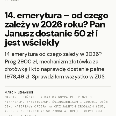
NR 0046
14. emerytura – od czego
zależy w 2026 roku? Pan
Janusz dostanie 50 zł i
jest wściekły
14 emerytura od czego zależy w 2026?
Próg 2900 zł, mechanizm złotówka za
złotówkę i kto naprawdę dostanie pełne
1978,49 zł. Sprawdziłem wszystko w ZUS.
MARCIN LEMAŃSKI
MARCIN LEMAŃSKI — REDAKTOR WSYPA.PL. PISZE O
FINANSACH, EMERYTURACH, ŚWIADCZENIACH I ZDROWIU OSÓB
50+. MATERIAŁY OPIERA NA OFICJALNYCH ŹRÓDŁACH (ZUS,
KRUS, NFZ, MINISTERSTWO ZDROWIA, URE) I WERYFIKUJE
PRZED PUBLIKACJĄ.