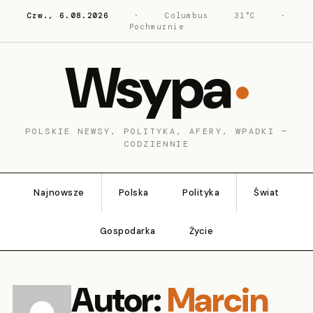
Czw., 6.08.2026
·
Columbus
31°C
·
Pochmurnie
Wsypa
POLSKIE NEWSY, POLITYKA, AFERY, WPADKI —
CODZIENNIE
Najnowsze
Polska
Polityka
Świat
Gospodarka
Życie
Autor:
Marcin