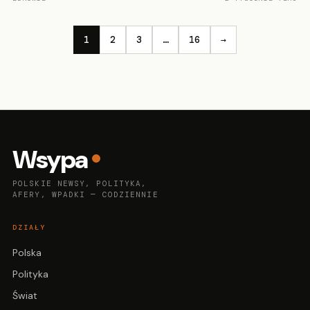
1
2
3
…
16
→
Wsypa
POLSKIE NEWSY, POLITYKA,
AFERY, WPADKI — CODZIENNIE
DZIAŁY
Polska
Polityka
Świat