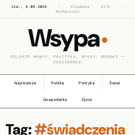
Czw., 6.08.2026
·
Columbus
31°C
·
Pochmurnie
Wsypa
POLSKIE NEWSY, POLITYKA, AFERY, WPADKI —
CODZIENNIE
Najnowsze
Polska
Polityka
Świat
Gospodarka
Życie
Tag:
#świadczenia